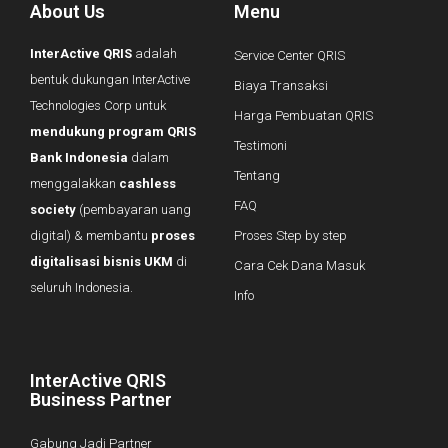
About Us
Menu
InterActive QRIS
adalah
Service Center QRIS
bentuk dukungan InterActive
Biaya Transaksi
Technologies Corp untuk
Harga Pembuatan QRIS
mendukung program QRIS
Testimoni
Bank Indonesia
dalam
Tentang
menggalakkan
cashless
FAQ
society
(pembayaran uang
digital) & membantu
proses
Proses Step by step
digitalisasi bisnis UKM
di
Cara Cek Dana Masuk
seluruh Indonesia.
Info
InterActive QRIS
Business Partner
Gabung Jadi Partner