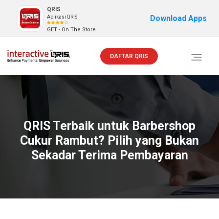
QRIS
Download Apps
Aplikasi QRIS
GET - On The Store
DAFTAR QRIS
Toggle
navigati
QRIS Terbaik untuk Barbershop
Cukur Rambut? Pilih yang Bukan
Sekadar Terima Pembayaran