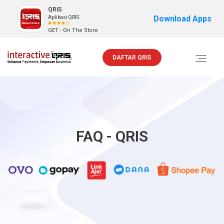
QRIS
Download Apps
Aplikasi QRIS
GET - On The Store
DAFTAR QRIS
Toggle
navigati
FAQ - QRIS