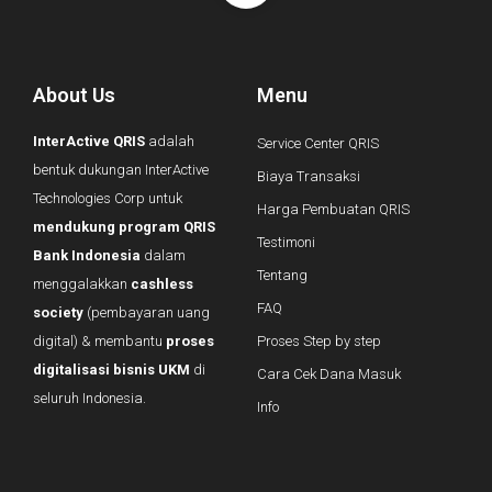
About Us
Menu
InterActive QRIS
adalah
Service Center QRIS
bentuk dukungan InterActive
Biaya Transaksi
Technologies Corp untuk
Harga Pembuatan QRIS
mendukung program QRIS
Testimoni
Bank Indonesia
dalam
Tentang
menggalakkan
cashless
FAQ
society
(pembayaran uang
digital) & membantu
proses
Proses Step by step
digitalisasi bisnis UKM
di
Cara Cek Dana Masuk
seluruh Indonesia.
Info