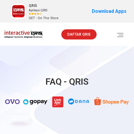
QRIS
Download Apps
Aplikasi QRIS
GET - On The Store
DAFTAR QRIS
Toggle
navigati
FAQ - QRIS