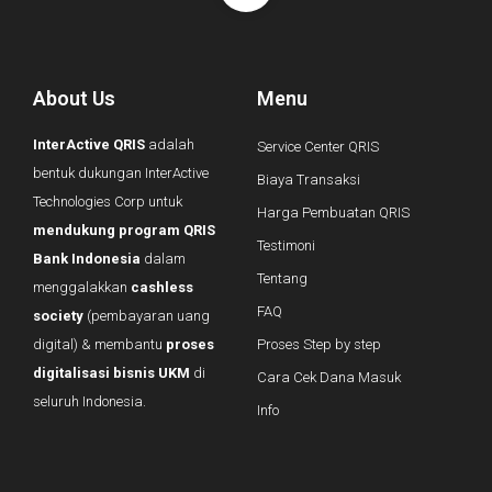
About Us
Menu
InterActive QRIS
adalah
Service Center QRIS
bentuk dukungan InterActive
Biaya Transaksi
Technologies Corp untuk
Harga Pembuatan QRIS
mendukung program QRIS
Testimoni
Bank Indonesia
dalam
Tentang
menggalakkan
cashless
FAQ
society
(pembayaran uang
digital) & membantu
proses
Proses Step by step
digitalisasi bisnis UKM
di
Cara Cek Dana Masuk
seluruh Indonesia.
Info