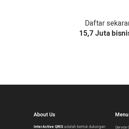
Daftar sekar
15,7 Juta bisni
About Us
Menu
InterActive QRIS
adalah bentuk dukungan
Service 