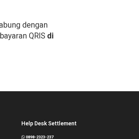
gabung dengan
bayaran QRIS
di
Help Desk Settlement
0898-2323-237