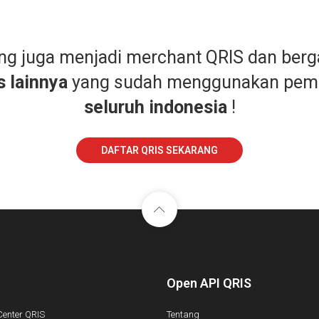
ang juga menjadi merchant QRIS dan ber
s lainnya
yang sudah menggunakan pem
seluruh indonesia
!
DAFTAR QRIS SEKARANG
Open API QRIS
Center QRIS
Tentang