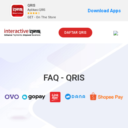
QRIS
Download Apps
Aplikasi QRIS
GET - On The Store
DAFTAR QRIS
Toggle
navigat
FAQ - QRIS