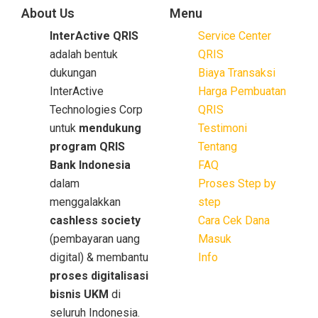
About Us
Menu
InterActive QRIS
Service Center
adalah bentuk
QRIS
dukungan
Biaya Transaksi
InterActive
Harga Pembuatan
Technologies Corp
QRIS
untuk
mendukung
Testimoni
program QRIS
Tentang
Bank Indonesia
FAQ
dalam
Proses Step by
menggalakkan
step
cashless society
Cara Cek Dana
(pembayaran uang
Masuk
digital) & membantu
Info
proses digitalisasi
bisnis UKM
di
seluruh Indonesia.