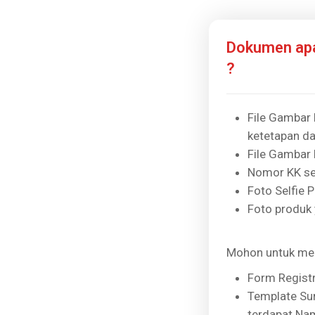
Dokumen apa 
?
File Gambar 
ketetapan da
File Gambar 
Nomor KK ses
Foto Selfie 
Foto produk 
Mohon untuk men
Form Registr
Template Sur
terdapat Nam