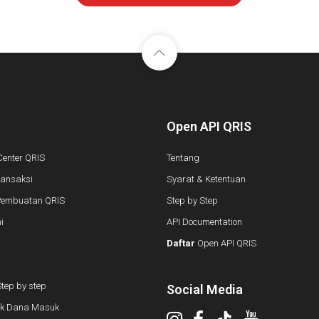
Open API QRIS
Center QRIS
Tentang
ransaksi
Syarat & Ketentuan
Pembuatan QRIS
Step by Step
i
API Documentation
Daftar
Open API QRIS
tep by step
Social Media
k Dana Masuk