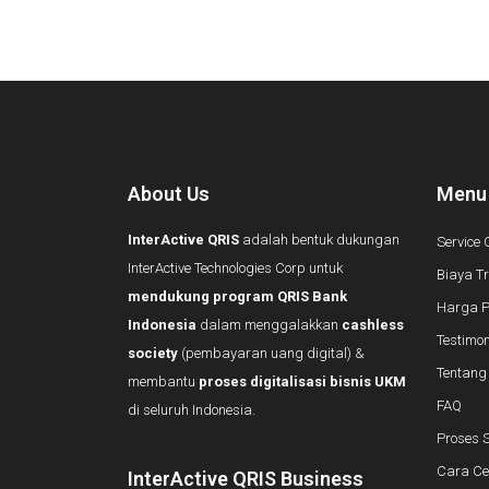
About Us
Menu
InterActive QRIS
adalah bentuk dukungan
Service 
InterActive Technologies Corp untuk
Biaya T
mendukung program QRIS Bank
Harga 
Indonesia
dalam menggalakkan
cashless
Testimon
society
(pembayaran uang digital) &
Tentang
membantu
proses digitalisasi bisnis UKM
FAQ
di seluruh Indonesia.
Proses S
Cara Ce
InterActive QRIS Business