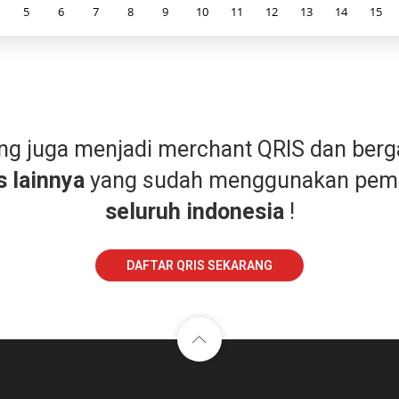
5
6
7
8
9
10
11
12
13
14
15
ang juga menjadi merchant QRIS dan ber
s lainnya
yang sudah menggunakan pem
seluruh indonesia
!
DAFTAR QRIS SEKARANG