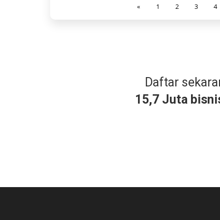
«
1
2
3
4
Daftar sekar
15,7 Juta bisni