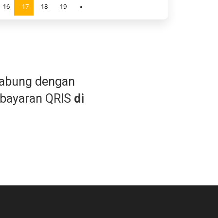
16
17
18
19
»
gabung dengan
bayaran QRIS
di