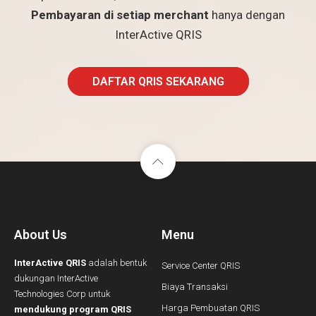
Pembayaran di setiap merchant
hanya dengan
InterActive QRIS
DAFTAR QRIS SEKARANG
About Us
Menu
InterActive QRIS
adalah bentuk
Service Center QRIS
dukungan InterActive
Biaya Transaksi
Technologies Corp untuk
Harga Pembuatan QRIS
mendukung program QRIS