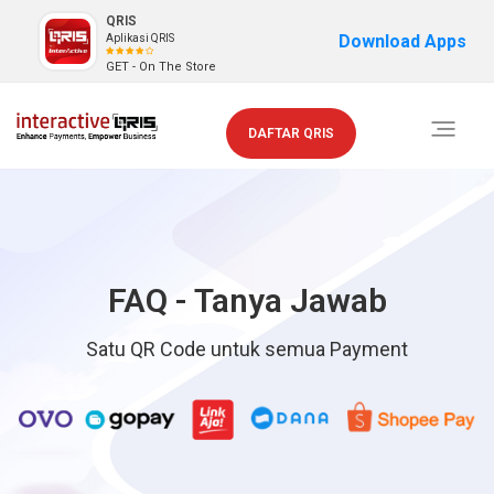
QRIS
Download Apps
Aplikasi QRIS
GET - On The Store
Toggle
DAFTAR QRIS
navigati
FAQ - Tanya Jawab
Satu QR Code untuk semua Payment