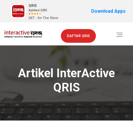
QRIS
Download Apps
Aplikasi QRIS
GET - On The Store
Toggle
DAFTAR QRIS
navigati
Artikel InterActive
QRIS