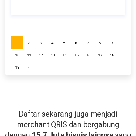
1
2
3
4
5
6
7
8
9
10
11
12
13
14
15
16
17
18
19
»
Daftar sekarang juga menjadi
merchant QRIS dan bergabung
dengan
15,7 Juta bisnis lainnya
yang