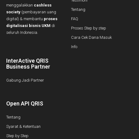
Testimoni
menggalakkan
cashless
Tentang
society
(pembayaran uang
digital) & membantu
proses
FAQ
digitalisasi bisnis UKM
di
Proses Step by step
seluruh Indonesia.
Cara Cek Dana Masuk
Info
InterActive QRIS
Business Partner
Gabung Jadi Partner
Open API QRIS
Tentang
Syarat & Ketentuan
Step by Step