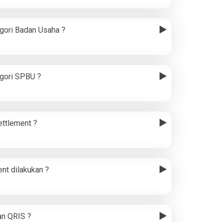
gori Badan Usaha ?
egori SPBU ?
ttlement ?
nt dilakukan ?
an QRIS ?