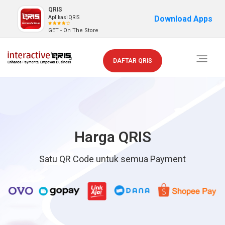
QRIS
Download Apps
Aplikasi QRIS
GET - On The Store
Toggle
DAFTAR QRIS
navigati
Harga QRIS
Satu QR Code untuk semua Payment