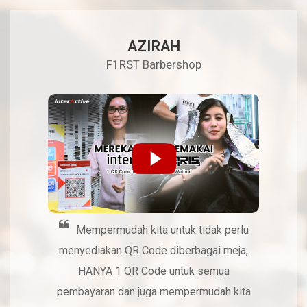
AZIRAH
F1RST Barbershop
ggak
Aw
i itu
yang
 yang
belan
kilo,
situ 
Lagi
paket 
Mempermudah kita untuk tidak perlu
menyediakan QR Code diberbagai meja,
HANYA 1 QR Code untuk semua
pembayaran dan juga mempermudah kita