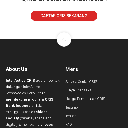
DAFTAR QRIS SEKARANG
About Us
Menu
InterActive QRIS
adalah bentuk
Service Center QRIS
dukungan InterActive
Biaya Transaksi
Technologies Corp untuk
Harga Pembuatan QRIS
mendukung program QRIS
Bank Indonesia
dalam
Testimoni
menggalakkan
cashless
Tentang
society
(pembayaran uang
digital) & membantu
proses
FAQ