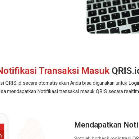
Notifikasi Transaksi Masuk
QRIS.i
asi QRIS.id secara otomatis akun Anda bisa digunakan untuk Login
isa mendapatkan Notifikasi transaksi masuk QRIS secara realtim
Mendapatkan Notif
Setelah berhasil registrasi 