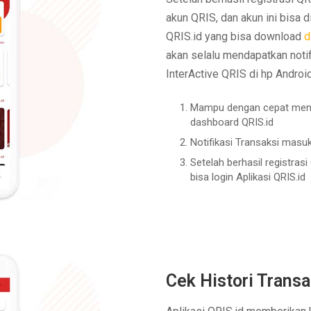
akun QRIS, dan akun ini bisa d
QRIS.id yang bisa download
d
akan selalu mendapatkan notif
InterActive QRIS di hp Androi
Mampu dengan cepat menge
dashboard QRIS.id
Notifikasi Transaksi masuk
Setelah berhasil registras
bisa login Aplikasi QRIS.id
Cek Histori Transa