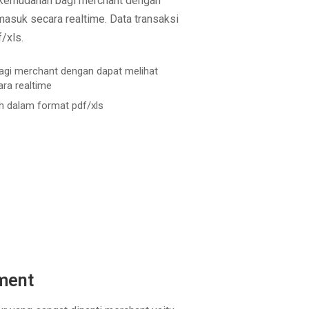
 kemudahan bagi merchant dengan
masuk secara realtime. Data transaksi
/xls.
gi merchant dengan dapat melihat
ra realtime
uh dalam format pdf/xls
ement